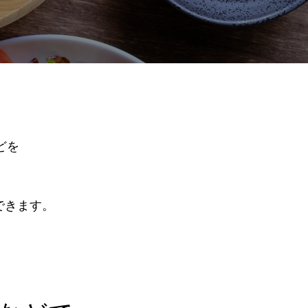
どを
できます。