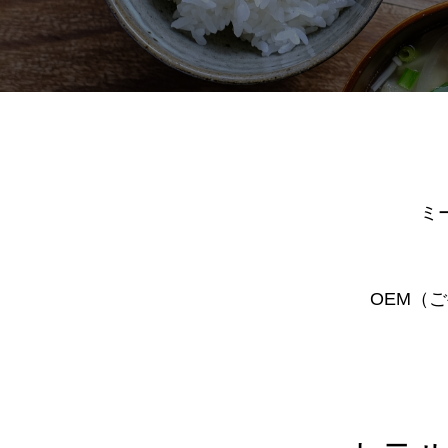
ミ
OEM（